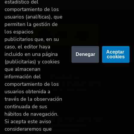
estadístico del
comportamiento de los
usuarios (analíticas), que
permiten la gestión de
los espacios
publicitarios que, en su
caso, el editor haya
Proyecto financiado por la Dirección General del
Aceptar 
incluido en una página
Denegar
cookies
Libro y Fomento de la Lectura, Ministerio de
(publicitarias) y cookies
Cultura y Deporte.
que almacenan
información del
comportamiento de los
usuarios obtenida a
través de la observación
Financiado por la Unión Europea-Next Generation
EU.
continuada de sus
hábitos de navegación.
Si acepta este aviso
consideraremos que