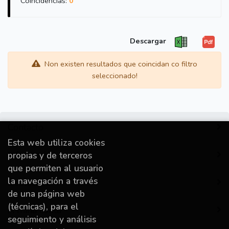
Coincidencias:
0
Descargar
Non existen resultados que coincidan co filtro
seleccionado!
Contacto
Esta web utiliza cookies
Información
propias y de terceros
que permiten al usuario
la navegación a través
Destacado
de una página web
(técnicas), para el
A miña conta
seguimiento y análisis