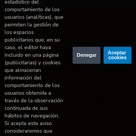
estadístico del
comportamiento de los
usuarios (analíticas), que
permiten la gestión de
los espacios
publicitarios que, en su
caso, el editor haya
Proyecto financiado por la Dirección General del
Aceptar 
incluido en una página
Denegar
cookies
Libro y Fomento de la Lectura, Ministerio de
(publicitarias) y cookies
Cultura y Deporte.
que almacenan
información del
comportamiento de los
usuarios obtenida a
través de la observación
Financiado por la Unión Europea-Next Generation
EU.
continuada de sus
hábitos de navegación.
Si acepta este aviso
consideraremos que