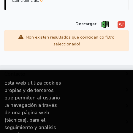
Coincidencias:
0
Descargar
Non existen resultados que coincidan co filtro
seleccionado!
Contacto
Esta web utiliza cookies
Información
propias y de terceros
que permiten al usuario
la navegación a través
Destacado
de una página web
(técnicas), para el
A miña conta
seguimiento y análisis