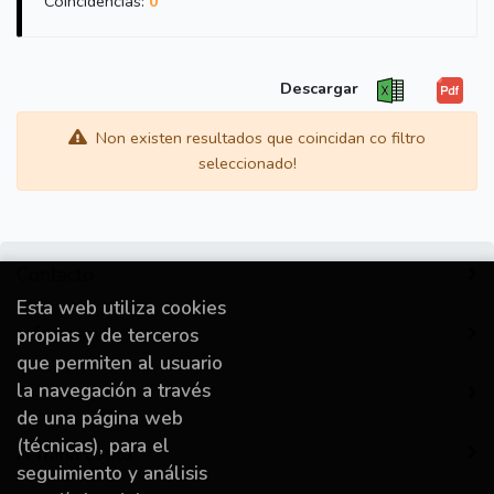
Coincidencias:
0
Descargar
Non existen resultados que coincidan co filtro
seleccionado!
Contacto
Esta web utiliza cookies
Información
propias y de terceros
que permiten al usuario
la navegación a través
Destacado
de una página web
(técnicas), para el
A miña conta
seguimiento y análisis