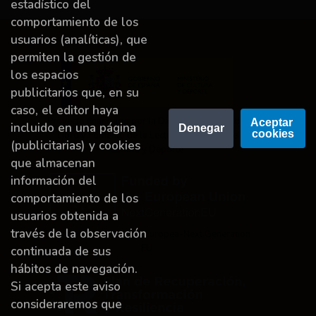
estadístico del
comportamiento de los
usuarios (analíticas), que
permiten la gestión de
los espacios
publicitarios que, en su
caso, el editor haya
Proyecto financiado por la Dirección General del
Aceptar 
incluido en una página
Denegar
cookies
Libro y Fomento de la Lectura, Ministerio de
(publicitarias) y cookies
Cultura y Deporte.
que almacenan
información del
comportamiento de los
usuarios obtenida a
través de la observación
Financiado por la Unión Europea-Next Generation
EU.
continuada de sus
hábitos de navegación.
Si acepta este aviso
consideraremos que