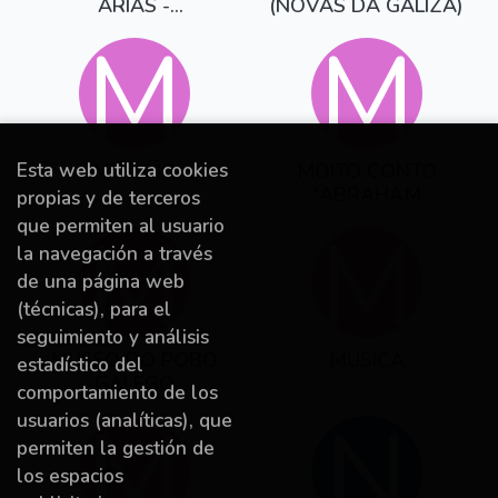
ARIAS -
(NOVAS DA GALIZA)
MIGUELANXO LAR
M
M
Esta web utiliza cookies
MIUDIÑO
MOITO CONTO
*ABRAHAM
propias y de terceros
CARREIRO FERN-
M
M
que permiten al usuario
NDEZ
la navegación a través
de una página web
(técnicas), para el
seguimiento y análisis
MUSEO DO POBO
MUSICA
estadístico del
GALEGO
comportamiento de los
M
N
usuarios (analíticas), que
permiten la gestión de
los espacios