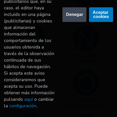
publicitarios que, en su
caso, el editor haya
MY MINIBOOKS
NIGRA TREA
Aceptar 
incluido en una página
Denegar
cookies
EDICIONES
(publicitarias) y cookies
N
N
que almacenan
información del
comportamiento de los
usuarios obtenida a
través de la observación
NOVA GALICIA
NOVOVINILO
continuada de sus
EDICIONS
EDICIONS
hábitos de navegación.
O
O
Si acepta este aviso
consideraremos que
acepta su uso. Puede
obtener más información
pulsando
aquí
o cambiar
O FAIADO DA
O FOGAR DAS
la
configuración
.
MEMORIA
PALABRAS (CONTOS
ESTRAÑOS)