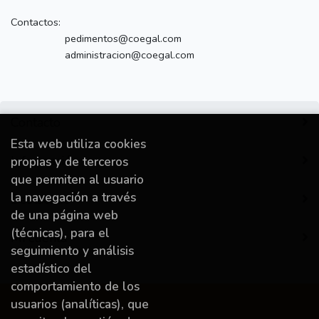
Contactos:
pedimentos@coegal.com
administracion@coegal.com
Contacto
Esta web utiliza cookies
Información
propias y de terceros
que permiten al usuario
la navegación a través
Destacado
de una página web
(técnicas), para el
Mi cuenta
seguimiento y análisis
estadístico del
comportamiento de los
usuarios (analíticas), que