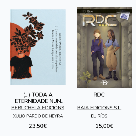
(...) TODA A
RDC
ETERNIDADE NUN
OLLAR DE
PERUCHELA EDICIÓNS
BAIA EDICIONS S.L.
PALABRAS: TAREIXA
XULIO PARDO DE NEYRA
ELI RÍOS
E MARICA CAMPO,
23,50€
15,00€
CASA E TERRA