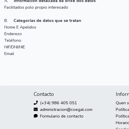
A.
Información detallada da orixe dos datos
Facilitados polo propio interesado
B.
Categorías de datos que se tratan
Nome E Apelidos
Enderezo
Teléfono
NIF/DNI/NIE
Email
Contacto
Infor
(+34) 986 405 051
Quen 
administracion@coegal.com
Polític
Formulario de contacto
Polític
Horari