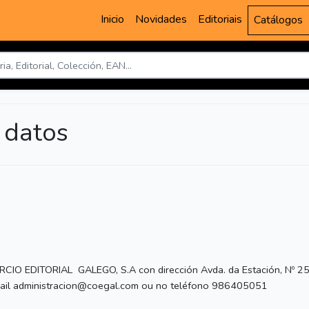
Inicio
Novidades
Editoriais
Catálogos
e datos
ORCIO EDITORIAL GALEGO, S.A con dirección Avda. da Estación, N
mail administracion@coegal.com ou no teléfono 986405051