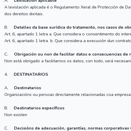
A.
Lexislación aplicable
A lexislación aplicada é o Regulamento Xeral de Protección de D
dos dereitos dixitais.
B.
Detalles da base xurídica do tratamento, nos casos de obr
Art. 6, apartado 1 letra a. Que considera o consentimento do inte
Art. 6, apartado 1 letra b. Que considera a execución dun contrat
C.
Obrigación ou non de facilitar datos e consecuencias de 
Non está obrigado a facilitarnos os datos, con todo, será necesar
4.
DESTINATARIOS
A.
Destinatarios
Organizacións ou persoas directamente relacionadas coa empresa,
B.
Destinatarios específicos
Non existen
C.
Decisións de adecuación, garantías, normas corporativas 