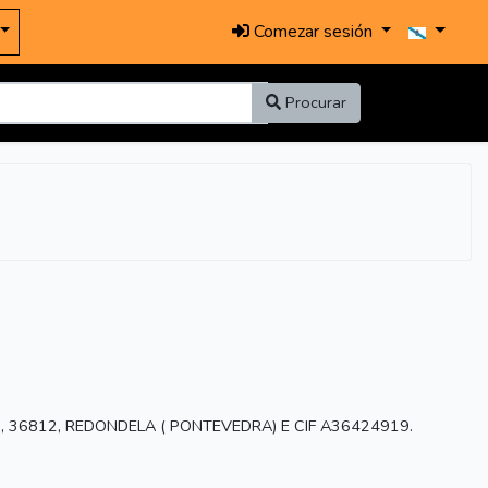
Comezar sesión
Procurar
º 25, 36812, REDONDELA ( PONTEVEDRA) E CIF A36424919.