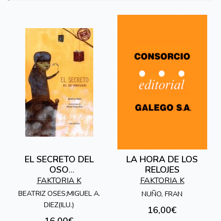
EL SECRETO DEL
LA HORA DE LOS
OSO
RELOJES
HORMIGUERO.PREMI
FAKTORIA K
FAKTORIA K
O DE POESIA PARA
BEATRIZ OSES;MIGUEL A.
NUÑO, FRAN
NIÑAS..
DIEZ(ILU.)
16,00€