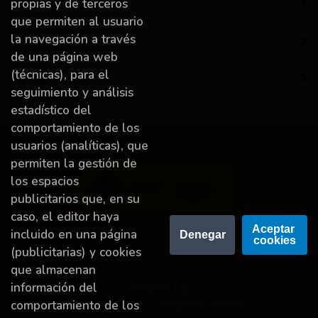
Información
propias y de terceros
que permiten al usuario
la navegación a través
Destacado
de una página web
(técnicas), para el
Mi cuenta
seguimiento y análisis
estadístico del
comportamiento de los
usuarios (analíticas), que
permiten la gestión de
los espacios
publicitarios que, en su
caso, el editor haya
Proyecto financiado por la Dirección General del
Aceptar 
incluido en una página
Denegar
cookies
Libro y Fomento de la Lectura, Ministerio de
(publicitarias) y cookies
Cultura y Deporte.
que almacenan
información del
comportamiento de los