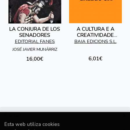
LA CONJURA DE LOS
A CULTURA E A
SENADORES
CREATIVIDADE
GALEGAS DE CARA
EDITORIAL FANES
BAIA EDICIONS S.L.
AO ANO 2000
JOSÉ JAVIER MUNÁRRIZ
6,01€
16,00€
Contacto
Esta web utiliza cookies