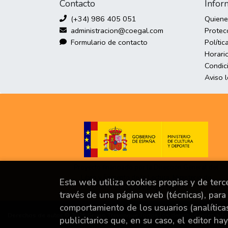
Contacto
Infor
(+34) 986 405 051
Quien
administracion@coegal.com
Protec
Formulario de contacto
Polític
Horario
Condic
Aviso 
Proyecto financiado por la Dirección General del
Libro y Fomento de la Lectura, Ministerio de
Esta web utiliza cookies propias y de ter
Cultura y Deporte.
través de una página web (técnicas), para 
comportamiento de los usuarios (analítica
Derechos de autor © 2026
Grupo Trevenque
Todos los derechos reservado
publicitarios que, en su caso, el editor ha