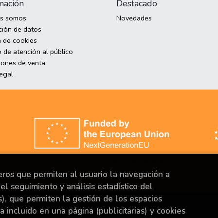
mación
Destacado
es somos
Novedades
ción de datos
a de cookies
 de atención al público
iones de venta
legal
Financiado por la Unión Europea-Next Generation
EU.
ceros que permiten al usuario la navegación a
el seguimiento y análisis estadístico del
s), que permiten la gestión de los espacios
s.
ya incluido en una página (publicitarias) y cookies