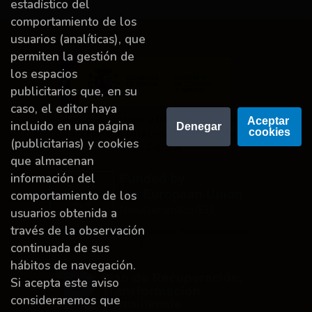
estadístico del
comportamiento de los
usuarios (analíticas), que
permiten la gestión de
los espacios
publicitarios que, en su
caso, el editor haya
Proyecto financiado por la Dirección General del
Aceptar 
incluido en una página
Denegar
cookies
Libro y Fomento de la Lectura, Ministerio de
(publicitarias) y cookies
Cultura y Deporte.
que almacenan
información del
comportamiento de los
usuarios obtenida a
través de la observación
Financiado por la Unión Europea-Next Generation
EU.
continuada de sus
hábitos de navegación.
Si acepta este aviso
consideraremos que