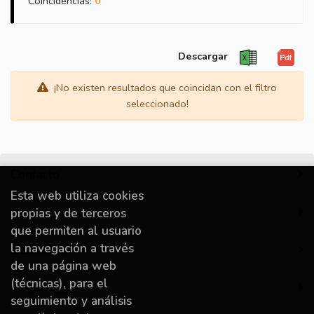
Coincidencias:
0
Descargar
¡No existen resultados que coincidan con el filtro
seleccionado!
Contacto
Esta web utiliza cookies
Información
propias y de terceros
que permiten al usuario
la navegación a través
Destacado
de una página web
(técnicas), para el
Mi cuenta
seguimiento y análisis