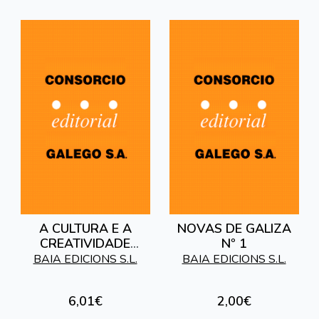
A CULTURA E A
NOVAS DE GALIZA
CREATIVIDADE
Nº 1
GALEGAS DE CARA
BAIA EDICIONS S.L.
BAIA EDICIONS S.L.
AO ANO 2000
6,01€
2,00€