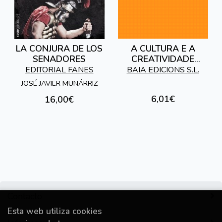
LA CONJURA DE LOS
A CULTURA E A
SENADORES
CREATIVIDADE
GALEGAS DE CARA
EDITORIAL FANES
BAIA EDICIONS S.L.
AO ANO 2000
JOSÉ JAVIER MUNÁRRIZ
6,01€
16,00€
Contacto
Esta web utiliza cookies