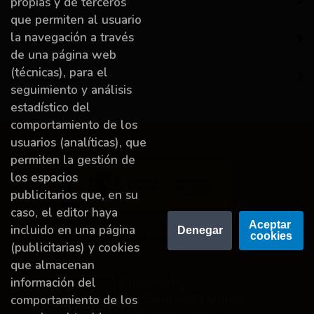
Información
propias y de terceros
que permiten al usuario
la navegación a través
Destacado
de una página web
(técnicas), para el
A miña conta
seguimiento y análisis
estadístico del
comportamiento de los
usuarios (analíticas), que
permiten la gestión de
los espacios
publicitarios que, en su
caso, el editor haya
Proyecto financiado por la Dirección General del
Aceptar 
incluido en una página
Denegar
cookies
Libro y Fomento de la Lectura, Ministerio de
(publicitarias) y cookies
Cultura y Deporte.
que almacenan
información del
comportamiento de los