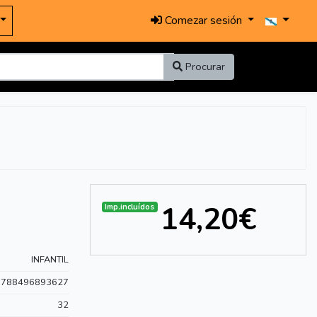
Comezar sesión
Procurar
14,20€
Imp.incluídos
INFANTIL
9788496893627
32