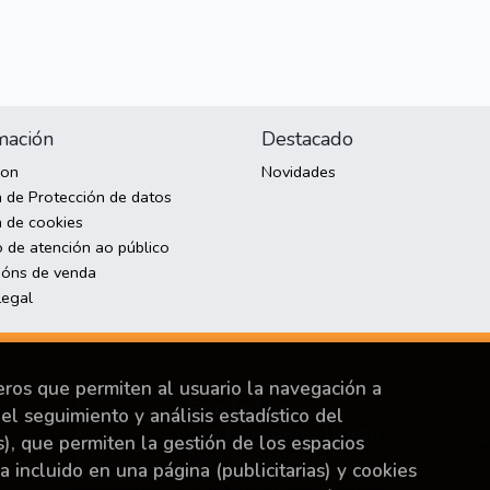
mación
Destacado
son
Novidades
a de Protección de datos
a de cookies
o de atención ao público
ións de venda
Legal
ceros que permiten al usuario la navegación a
el seguimiento y análisis estadístico del
s), que permiten la gestión de los espacios
ya incluido en una página (publicitarias) y cookies