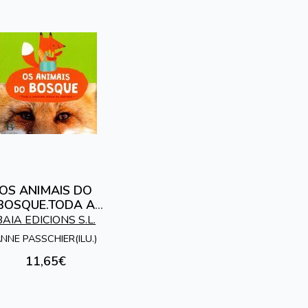
OS ANIMAIS DO
BOSQUE.TODA A
RDADE SOBRE OS
BAIA EDICIONS S.L.
ANIMAIS
NNE PASSCHIER(ILU.)
11,65€