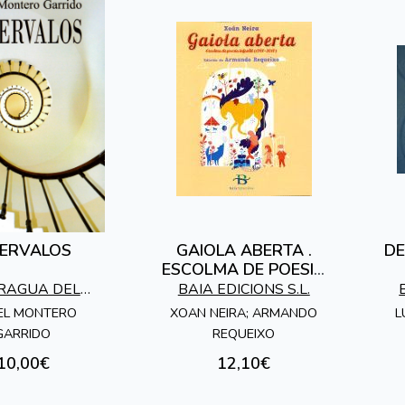
TERVALOS
GAIOLA ABERTA .
DE
ESCOLMA DE POESIA
INFANTIL (1997-
FRAGUA DEL
BAIA EDICIONS S.L.
2017)
ROVADOR
EL MONTERO
XOAN NEIRA; ARMANDO
L
GARRIDO
REQUEIXO
10,00€
12,10€