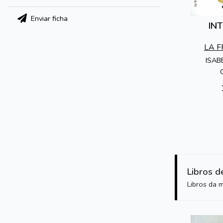
Enviar ficha
IN
LA 
T
ISAB
Libros d
Libros da 