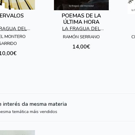
TERVALOS
POEMAS DE LA
ÚLTIMA HORA
FRAGUA DEL
LA FRAGUA DEL
ROVADOR
TROVADOR
EL MONTERO
RAMÓN SERRANO
C
GARRIDO
14,00€
10,00€
e interés da mesma materia
mesma temática máis vendidos