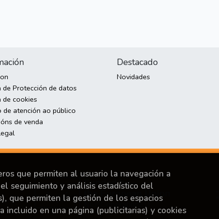
mación
Destacado
son
Novidades
a de Protección de datos
a de cookies
o de atención ao público
ións de venda
Legal
ceros que permiten al usuario la navegación a
el seguimiento y análisis estadístico del
s), que permiten la gestión de los espacios
ya incluido en una página (publicitarias) y cookies