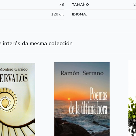
78
2
TAMAÑO
120 gr.
IDIOMA:
e interés da mesma colección