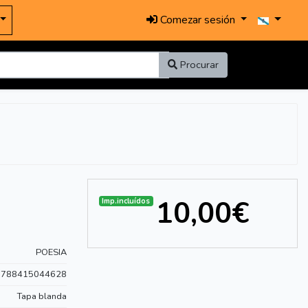
Comezar sesión
Procurar
10,00€
Imp.incluídos
POESIA
9788415044628
Tapa blanda