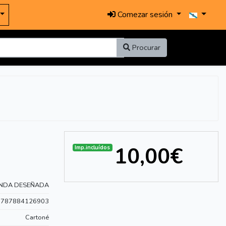
Comezar sesión
Procurar
10,00€
Imp.incluídos
NDA DESEÑADA
9787884126903
Cartoné