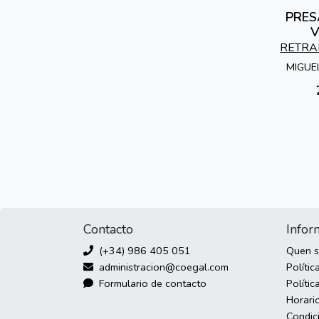
PRES
V
RETRA
MIGUE
Contacto
Infor
(+34) 986 405 051
Quen 
administracion@coegal.com
Polític
Formulario de contacto
Polític
Horari
Condic