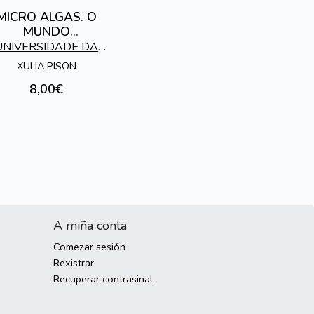
MICRO ALGAS. O
MUNDO
OCULTO(GALEGO)
UNIVERSIDADE DA
CORUÑA
XULIA PISON
8,00€
A miña conta
Comezar sesión
Rexistrar
Recuperar contrasinal