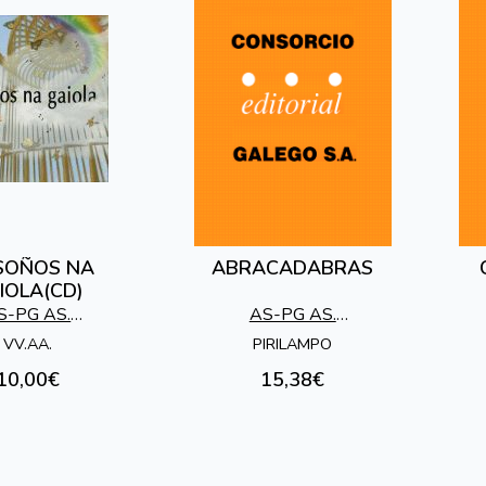
SOÑOS NA
ABRACADABRAS
IOLA(CD)
S-PG AS.
AS-PG AS.
PEDAGOXICA
SOCIOPEDAGOXICA
VV.AA.
PIRILAMPO
GALEGA
GALEGA
10,00€
15,38€