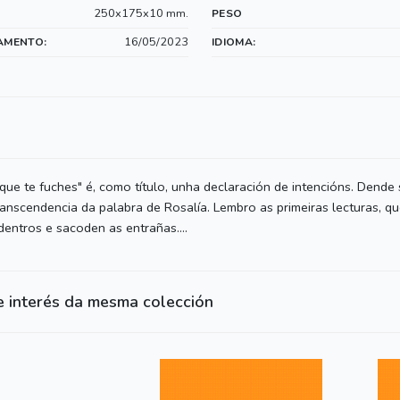
250x175x10 mm.
PESO
16/05/2023
AMENTO:
IDIOMA:
ue te fuches" é, como título, unha declaración de intencións. Dende 
anscendencia da palabra de Rosalía. Lembro as primeiras lecturas, q
entros e sacoden as entrañas....
e interés da mesma colección