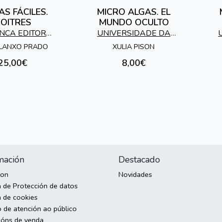
AS FÁCILES.
MICRO ALGAS. EL
OITRES
MUNDO OCULTO
NCA EDITORA
UNIVERSIDADE DA
S.L.
CORUÑA
LANXO PRADO
XULIA PISON
25,00€
8,00€
mación
Destacado
son
Novidades
a de Protección de datos
a de cookies
o de atención ao público
ións de venda