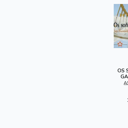
OS 
GA
A
SOCIO