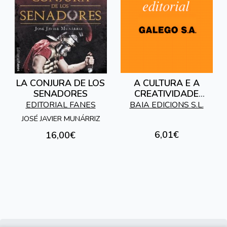
LA CONJURA DE LOS
A CULTURA E A
SENADORES
CREATIVIDADE
GALEGAS DE CARA
EDITORIAL FANES
BAIA EDICIONS S.L.
AO ANO 2000
JOSÉ JAVIER MUNÁRRIZ
6,01€
16,00€