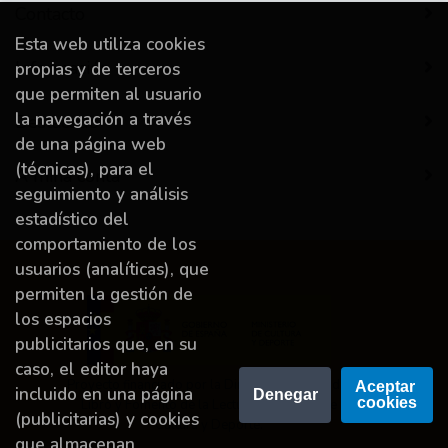
Contacto
Esta web utiliza cookies
Información
propias y de terceros
que permiten al usuario
la navegación a través
Destacado
de una página web
(técnicas), para el
A miña conta
seguimiento y análisis
estadístico del
comportamiento de los
usuarios (analíticas), que
permiten la gestión de
los espacios
publicitarios que, en su
caso, el editor haya
Proyecto financiado por la Dirección General del
Aceptar 
incluido en una página
Denegar
cookies
Libro y Fomento de la Lectura, Ministerio de
(publicitarias) y cookies
Cultura y Deporte.
que almacenan