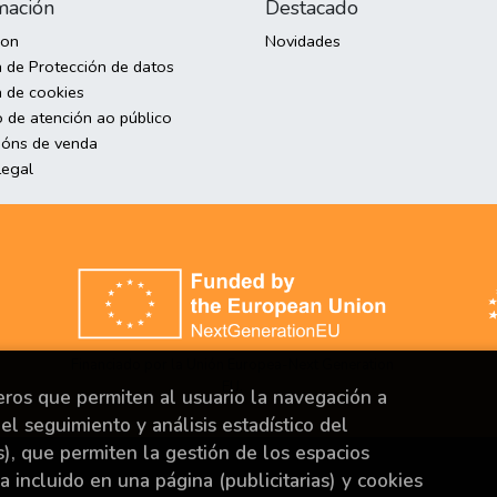
mación
Destacado
son
Novidades
a de Protección de datos
a de cookies
o de atención ao público
ións de venda
Legal
Financiado por la Unión Europea-Next Generation
EU.
ceros que permiten al usuario la navegación a
el seguimiento y análisis estadístico del
s), que permiten la gestión de los espacios
ya incluido en una página (publicitarias) y cookies