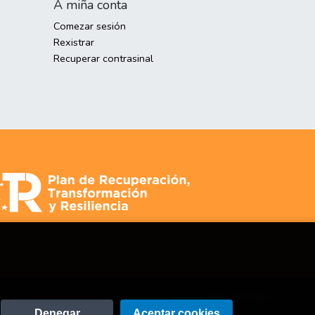
A miña conta
Comezar sesión
Rexistrar
Recuperar contrasinal
Versión
0.0.2 |
0.294s
Denegar
Aceptar cookies