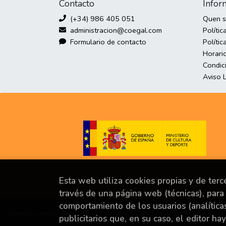
Contacto
Infor
(+34) 986 405 051
Quen 
administracion@coegal.com
Polític
Formulario de contacto
Polític
Horari
Condic
Aviso 
Proyecto financiado por la Dirección General del
Libro y Fomento de la Lectura, Ministerio de
Esta web utiliza cookies propias y de ter
Cultura y Deporte.
través de una página web (técnicas), para 
comportamiento de los usuarios (analítica
Dereitos de autor © 2026
Grupo Trevenque
Todos os dereitos reservados.
publicitarios que, en su caso, el editor ha