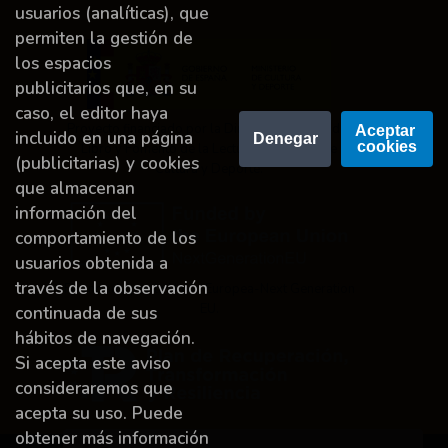
usuarios (analíticas), que
permiten la gestión de
los espacios
publicitarios que, en su
caso, el editor haya
Proyecto financiado por la Dirección General del
Aceptar 
incluido en una página
Denegar
cookies
Libro y Fomento de la Lectura, Ministerio de
(publicitarias) y cookies
Cultura y Deporte.
que almacenan
información del
comportamiento de los
usuarios obtenida a
través de la observación
Financiado por la Unión Europea-Next Generation
EU.
continuada de sus
hábitos de navegación.
Si acepta este aviso
consideraremos que
acepta su uso. Puede
obtener más información