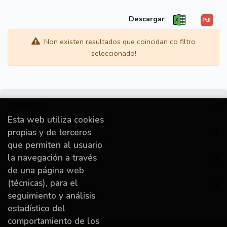
Descargar
Non existen resultados que coincidan co filtro
seleccionado!
Contacto
Esta web utiliza cookies
Información
propias y de terceros
que permiten al usuario
la navegación a través
Destacado
de una página web
(técnicas), para el
A miña conta
seguimiento y análisis
estadístico del
comportamiento de los