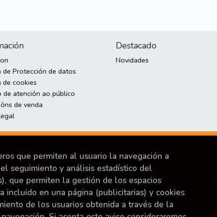
mación
Destacado
son
Novidades
a de Protección de datos
a de cookies
o de atención ao público
ións de venda
Legal
ceros que permiten al usuario la navegación a
el seguimiento y análisis estadístico del
s), que permiten la gestión de los espacios
ya incluido en una página (publicitarias) y cookies
Financiado por la Unión Europea-Next Generation
ento de los usuarios obtenida a través de la
EU.
 navegación. Si acepta este aviso consideraremos