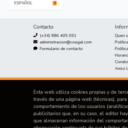
ESPAÑOL
3
Contacto
Infor
(+34) 986 405 051
Quen 
administracion@coegal.com
Polític
Formulario de contacto
Polític
Horari
Condic
Aviso 
Esta web utiliza cookies propias y de ter
través de una página web (técnicas), para 
comportamiento de los usuarios (analítica
publicitarios que, en su caso, el editor ha
Proyecto financiado por la Dirección General del
que almacenan información del comportami
Libro y Fomento de la Lectura, Ministerio de
observación continuada de sus hábitos de