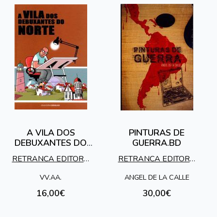
A VILA DOS
PINTURAS DE
DEBUXANTES DO
GUERRA.BD
NORTE
RETRANCA EDITORA
RETRANCA EDITORA
S.L.
S.L.
VV.AA.
ANGEL DE LA CALLE
16,00€
30,00€