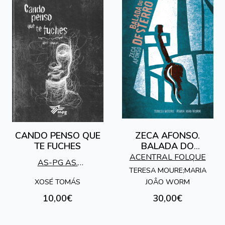
CANDO PENSO QUE
ZECA AFONSO.
TE FUCHES
BALADA DO
DESTERRO
ACENTRAL FOLQUE
AS-PG AS.
TERESA MOURE;MARIA
SOCIOPEDAGOXICA
XOSÉ TOMÁS
JOÂO WORM
GALEGA
10,00€
30,00€