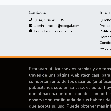
Contacto
Infor
(+34) 986 405 051
Quien
administracion@coegal.com
Protec
Formulario de contacto
Polític
Horario
Condic
Aviso 
Esta web utiliza cookies propias y de ter
través de una página web (técnicas), para 
comportamiento de los usuarios (analítica
publicitarios que, en su caso, el editor ha
Proyecto financiado por la Dirección General del
que almacenan información del comportami
Libro y Fomento de la Lectura, Ministerio de
observación continuada de sus hábitos de
Cultura y Deporte.
que acepta su uso. Puede obtener más i