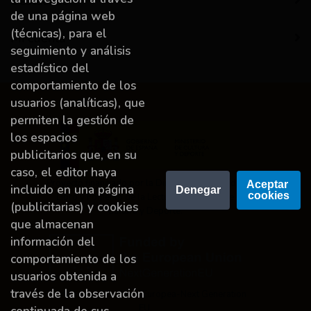
Destacado
de una página web
(técnicas), para el
Mi cuenta
seguimiento y análisis
estadístico del
comportamiento de los
usuarios (analíticas), que
permiten la gestión de
los espacios
publicitarios que, en su
caso, el editor haya
Proyecto financiado por la Dirección General del
Aceptar 
incluido en una página
Denegar
cookies
Libro y Fomento de la Lectura, Ministerio de
(publicitarias) y cookies
Cultura y Deporte.
que almacenan
información del
comportamiento de los
usuarios obtenida a
través de la observación
Financiado por la Unión Europea-Next Generation
EU.