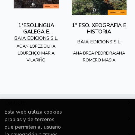
1ºESO.LINGUA
1º ESO. XEOGRAFIA E
GALEGA E
HISTORIA
LITERATURA ED.2015
BAIA EDICIONS S.L.
BAIA EDICIONS S.L.
XOAN LOPEZ;CILHA
LOURENÇO;MARIA
ANA BREA PEDREIRA;ANA
VILARIÑO
ROMERO MASIA
Contacto
Esta web utiliza cookies
Información
propias y de terceros
que permiten al usuario
la navegación a través