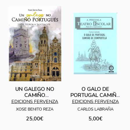
UN GALEGO NO
O GALO DE
CAMIÑO
PORTUGAL CAMIÑO
PORTUGUES. (DE
DE COMPOSTELA. A
EDICIONS FERVENZA
EDICIONS FERVENZA
LISBOA A
PINGUELA 86
XOSE BENITO REZA
CARLOS LABRAÑA
SANTIAGO)
25,00€
5,00€