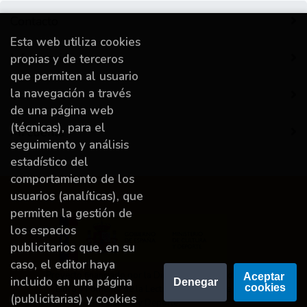
Contacto
Esta web utiliza cookies
Información
propias y de terceros
que permiten al usuario
la navegación a través
Destacado
de una página web
(técnicas), para el
Mi cuenta
seguimiento y análisis
estadístico del
comportamiento de los
usuarios (analíticas), que
permiten la gestión de
los espacios
publicitarios que, en su
caso, el editor haya
Proyecto financiado por la Dirección General del
Aceptar 
incluido en una página
Denegar
cookies
Libro y Fomento de la Lectura, Ministerio de
(publicitarias) y cookies
Cultura y Deporte.