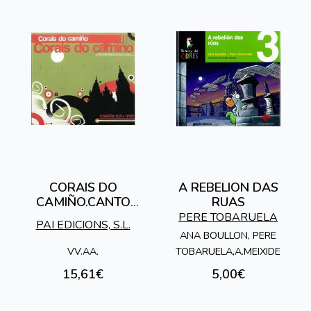
CORAIS DO
A REBELION DAS
CAMIÑO.CANTO
RUAS
POLIFONICO
PERE TOBARUELA
PAI EDICIONS, S.L.
ENTORNO O CAMIÑO
ANA BOULLON, PERE
VV.AA.
TOBARUELA,A.MEIXIDE
15,61€
5,00€