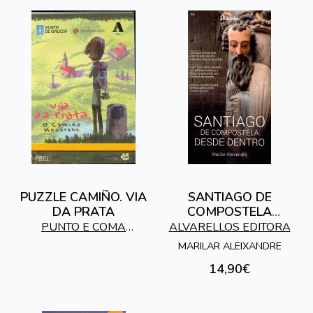
PUZZLE CAMIÑO. VIA
SANTIAGO DE
DA PRATA
COMPOSTELA
DESDE DENTRO
ALVARELLOS EDITORA
PUNTO E COMA
(GAL)
ALLARIZ S.L.
MARILAR ALEIXANDRE
14,90€