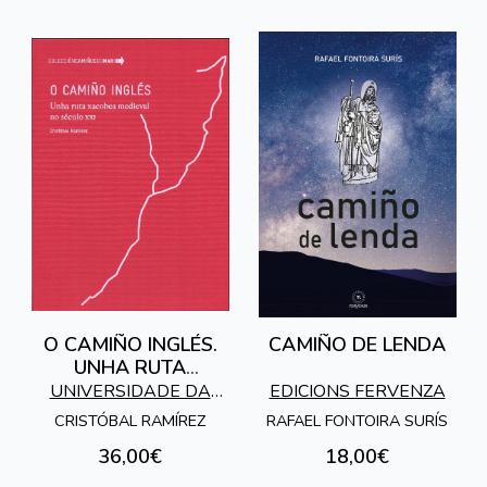
O CAMIÑO INGLÉS.
CAMIÑO DE LENDA
UNHA RUTA
XACOBEA MEDIEVAL
UNIVERSIDADE DA
EDICIONS FERVENZA
NO SÉCULO XXI
CORUÑA
CRISTÓBAL RAMÍREZ
RAFAEL FONTOIRA SURÍS
36,00€
18,00€