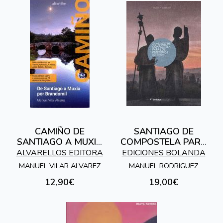
CAMIÑO DE
SANTIAGO DE
SANTIAGO A MUXIA
COMPOSTELA PARA
POR BRANDOMIL
LOS
ALVARELLOS EDITORA
EDICIONES BOLANDA
PEREGRINOS.GUIA
MANUEL VILAR ALVAREZ
MANUEL RODRIGUEZ
SECRETA
12,90€
19,00€