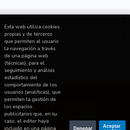
Contacto
Esta web utiliza cookies
Información
propias y de terceros
que permiten al usuario
la navegación a través
Destacado
de una página web
(técnicas), para el
A miña conta
seguimiento y análisis
estadístico del
comportamiento de los
usuarios (analíticas), que
permiten la gestión de
los espacios
publicitarios que, en su
caso, el editor haya
Proyecto financiado por la Dirección General del
Aceptar 
incluido en una página
Denegar