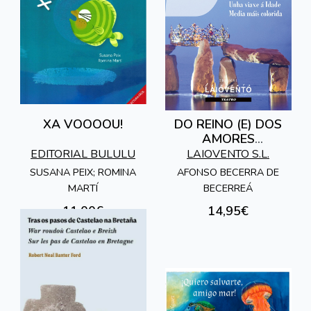
XA VOOOOU!
DO REINO (E) DOS
AMORES
PROSCRITOS
EDITORIAL BULULU
LAIOVENTO S.L.
SUSANA PEIX; ROMINA
AFONSO BECERRA DE
MARTÍ
BECERREÁ
11,00€
14,95€