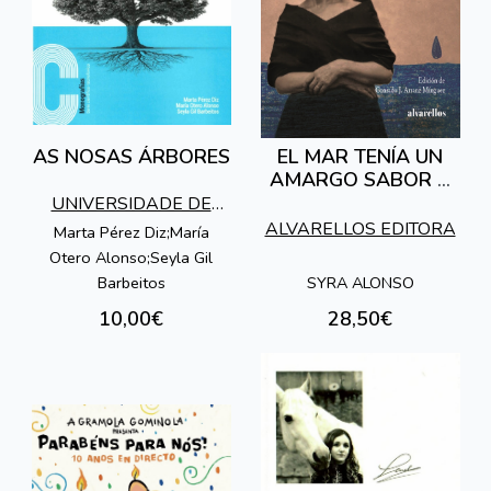
AS NOSAS ÁRBORES
EL MAR TENÍA UN
AMARGO SABOR A
LÁGRIMAS.
UNIVERSIDADE DE
MEMORIAS (1937-
ALVARELLOS EDITORA
VIGO
Marta Pérez Diz;María
1945)
Otero Alonso;Seyla Gil
SYRA ALONSO
Barbeitos
10,00€
28,50€