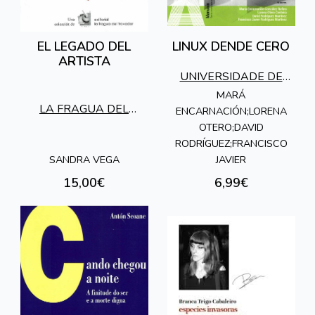
EL LEGADO DEL
LINUX DENDE CERO
ARTISTA
UNIVERSIDADE DE
VIGO
MARÁ
LA FRAGUA DEL
ENCARNACIÓN;LORENA
TROVADOR
OTERO;DAVID
RODRÍGUEZ;FRANCISCO
SANDRA VEGA
JAVIER
15,00€
6,99€