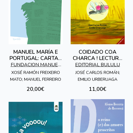
MANUEL MARÍA E
COIDADO COA
PORTUGAL: CARTAS
CHARCA ! LECTURA
DE ALÉN DO MIÑO
FACIL
FUNDACION MANUEL
EDITORIAL BULULU
(1960-2004)
MARIA
XOSÉ RAMÓN FREIXEIRO
JOSÉ CARLOS ROMÁN;
MATO; MANUEL FERREIRO
EMILIO URBERUAGA
20,00€
11,00€