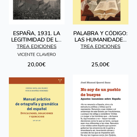
ESPAÑA, 1931. LA
PALABRA Y CÓDIGO:
LEGITIMIDAD DE LA
LAS HUMANIDADES
REPÚBLICA.
Y EL HORIZONTE
TREA EDICIONES
TREA EDICIONES
DIGITAL
VICENTE CLAVERO
20,00€
25,00€