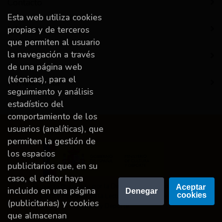
Contacto
Esta web utiliza cookies
Información
propias y de terceros
que permiten al usuario
la navegación a través
Destacado
de una página web
(técnicas), para el
A miña conta
seguimiento y análisis
estadístico del
comportamiento de los
usuarios (analíticas), que
permiten la gestión de
los espacios
publicitarios que, en su
caso, el editor haya
Proyecto financiado por la Dirección General del
Aceptar 
incluido en una página
Denegar
cookies
Libro y Fomento de la Lectura, Ministerio de
(publicitarias) y cookies
Cultura y Deporte.
que almacenan