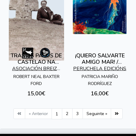
TRAS OS PASOS DE
¡QUIERO SALVARTE
CASTELAO NA
AMIGO MAR! /
BRETAÑA
QUERO SALVARTE
ASOCIACIÓN BREIZH
PERUCHELA EDICIÓNS
AMIGO MAR!
GALIZA
ROBERT NEAL BAXTER
PATRICIA MARIÑO
FORD
RODRÍGUEZ
15,00€
16,00€
« Anterior
2
3
Seguinte »
1