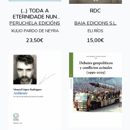
(...) TODA A
RDC
ETERNIDADE NUN
OLLAR DE
PERUCHELA EDICIÓNS
BAIA EDICIONS S.L.
PALABRAS: TAREIXA
XULIO PARDO DE NEYRA
ELI RÍOS
E MARICA CAMPO,
23,50€
15,00€
CASA E TERRA