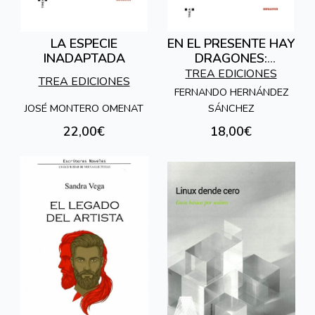
LA ESPECIE
EN EL PRESENTE HAY
INADAPTADA
DRAGONES:
REPENSAR LA
TREA EDICIONES
TREA EDICIONES
HISTORIA EN LA
FERNANDO HERNÁNDEZ
EDAD INCÓGNITA
JOSÉ MONTERO OMENAT
SÁNCHEZ
22,00€
18,00€