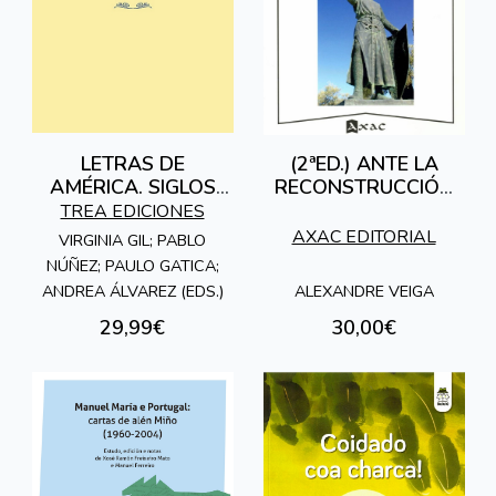
LETRAS DE
(2ªED.) ANTE LA
AMÉRICA. SIGLOS
RECONSTRUCCIÓN
XVI, XVII Y XVIII
TEXTUAL DEL
TREA EDICIONES
POEMA DE FERNÁN
AXAC EDITORIAL
VIRGINIA GIL; PABLO
GONZÁLEZ
NÚÑEZ; PAULO GATICA;
ALEXANDRE VEIGA
ANDREA ÁLVAREZ (EDS.)
29,99€
30,00€