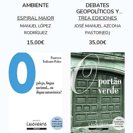
AMBIENTE
DEBATES
GEOPOLÍTICOS Y
CONFLICTOS
ESPIRAL MAIOR
TREA EDICIONES
ACTUALES (1990-
MANUEL LÓPEZ
JOSÉ MANUEL AZCONA
2025)
RODRÍGUEZ
PASTOR(ED.)
15,00€
35,00€