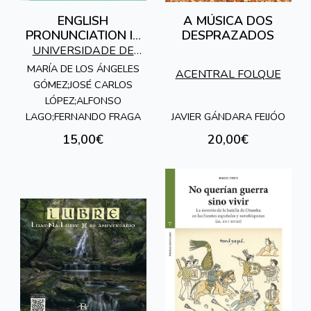
ENGLISH
A MÚSICA DOS
PRONUNCIATION IS
DESPRAZADOS
FUN (E-PROFUN)
UNIVERSIDADE DE
VIGO
MARÍA DE LOS ÁNGELES
ACENTRAL FOLQUE
GÓMEZ;JOSÉ CARLOS
LÓPEZ;ALFONSO
JAVIER GÁNDARA FEIJÓO
LAGO;FERNANDO FRAGA
15,00€
20,00€