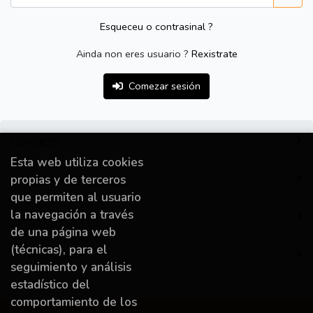
Esqueceu o contrasinal ?
Ainda non eres usuario ?
Rexistrate
Comezar sesión
Contacto
Esta web utiliza cookies
Información
propias y de terceros
que permiten al usuario
la navegación a través
Destacado
de una página web
(técnicas), para el
A miña conta
seguimiento y análisis
estadístico del
comportamiento de los