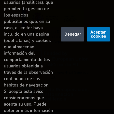
usuarios (analíticas), que
permiten la gestión de
los espacios
publicitarios que, en su
caso, el editor haya
Proyecto financiado por la Dirección General del
Aceptar 
incluido en una página
Denegar
cookies
Libro y Fomento de la Lectura, Ministerio de
(publicitarias) y cookies
Cultura y Deporte.
que almacenan
información del
comportamiento de los
usuarios obtenida a
través de la observación
Financiado por la Unión Europea-Next Generation
EU.
continuada de sus
hábitos de navegación.
Si acepta este aviso
consideraremos que
acepta su uso. Puede
obtener más información