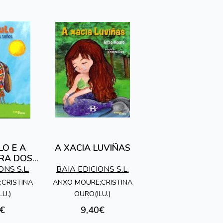
O E A
A XACIA LUVIÑAS
IRA DOS
OS
ONS S.L.
BAIA EDICIONS S.L.
CRISTINA
ANXO MOURE;CRISTINA
LU.)
OURO(ILU.)
€
9,40€