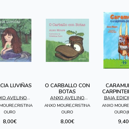
CIA LUVIÑAS
O CARBALLO CON
CARAMUL
BOTAS
CARPINTE
SOÑ
XO AVELINO
ANXO AVELINO
BAIA EDICI
RE MOSQUERA
MOURE MOSQUERA
MOURE,CRISTINA
ANXO MOURE,CRISTINA
ANXO MOURE;
OURO
OURO
OURO(I
8,00€
8,00€
9,40