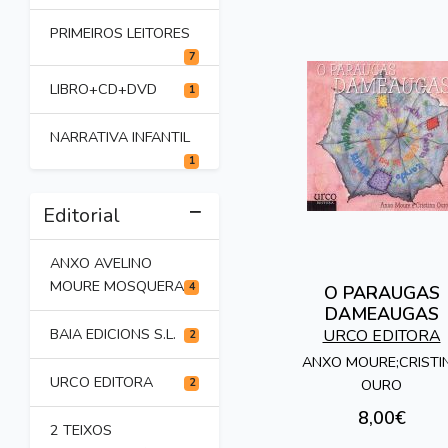
PRIMEIROS LEITORES
7
LIBRO+CD+DVD
1
NARRATIVA INFANTIL
1
Editorial
ANXO AVELINO
MOURE MOSQUERA
4
O PARAUGAS
DAMEAUGAS
BAIA EDICIONS S.L.
URCO EDITORA
2
ANXO MOURE;CRISTI
URCO EDITORA
OURO
2
8,00€
2 TEIXOS