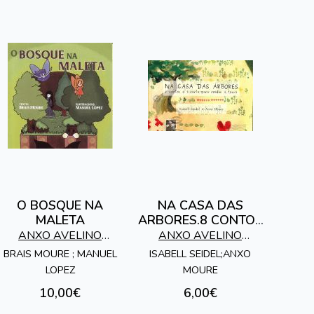
O BOSQUE NA
NA CASA DAS
MALETA
ARBORES.8 CONTOS
E 1 CARTA PARA
ANXO AVELINO
ANXO AVELINO
COIDAR A TERRA
MOURE MOSQUERA
MOURE MOSQUERA
BRAIS MOURE ; MANUEL
ISABELL SEIDEL;ANXO
LOPEZ
MOURE
10,00€
6,00€