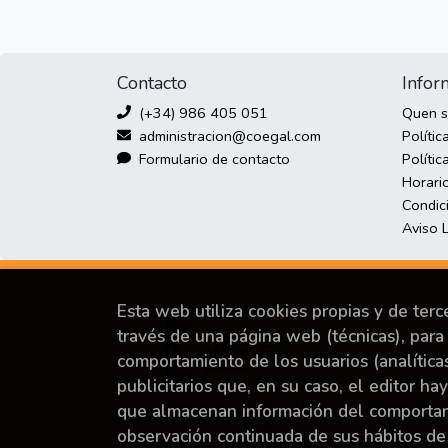
Contacto
Infor
(+34) 986 405 051
Quen 
administracion@coegal.com
Polític
Formulario de contacto
Polític
Horari
Condic
Aviso 
Esta web utiliza cookies propias y de ter
través de una página web (técnicas), para 
comportamiento de los usuarios (analítica
publicitarios que, en su caso, el editor ha
Proyecto financiado por la Dirección General del
que almacenan información del comportami
Libro y Fomento de la Lectura, Ministerio de
observación continuada de sus hábitos de
Cultura y Deporte.