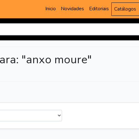
Inicio
Novidades
Editoriais
Catálogos
ara: "anxo moure"