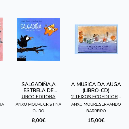
SALGADIÑA,A
A MUSICA DA AUGA
ESTRELA DE
(LIBRO-CD)
FISTERRA
URCO EDITORA
2 TEIXOS ECOEDITORA
(ANXO MOURE)
NA
ANXO MOURE,CRISTINA
ANXO MOURE;SERVANDO
OURO
BARREIRO
8,00€
15,00€