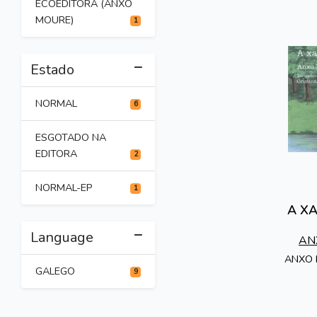
ECOEDITORA (ANXO
MOURE)
1
Estado
NORMAL
6
ESGOTADO NA
EDITORA
2
NORMAL-EP
1
A XA
Language
AN
MOU
ANXO 
GALEGO
9