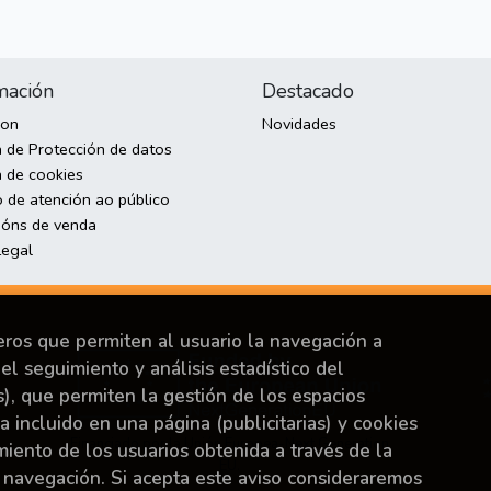
mación
Destacado
son
Novidades
a de Protección de datos
a de cookies
o de atención ao público
ións de venda
Legal
ceros que permiten al usuario la navegación a
el seguimiento y análisis estadístico del
s), que permiten la gestión de los espacios
ya incluido en una página (publicitarias) y cookies
Financiado por la Unión Europea-Next Generation
ento de los usuarios obtenida a través de la
EU.
 navegación. Si acepta este aviso consideraremos