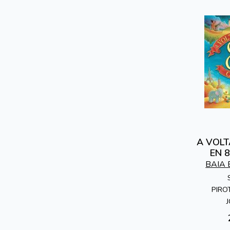
A VOL
EN 
BAIA 
PIRO