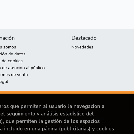
mación
Destacado
es somos
Novedades
ción de datos
a de cookies
 de atención al público
iones de venta
legal
ceros que permiten al usuario la navegación a
el seguimiento y análisis estadístico del
s), que permiten la gestión de los espacios
ya incluido en una página (publicitarias) y cookies