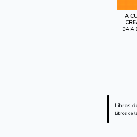
A C
CRE
GALEG
BAIA 
AO 
Libros d
Libros de 