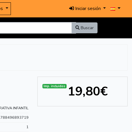
os
Iniciar sesión
Buscar
19,80€
Imp. incluidos
ATIVA INFANTIL
9788496893719
1