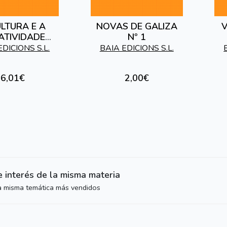
ULTURA E A
NOVAS DE GALIZA
V
ATIVIDADE
Nº 1
AS DE CARA
EDICIONS S.L.
BAIA EDICIONS S.L.
ANO 2000
6,01€
2,00€
e interés de la misma materia
la misma temática más vendidos