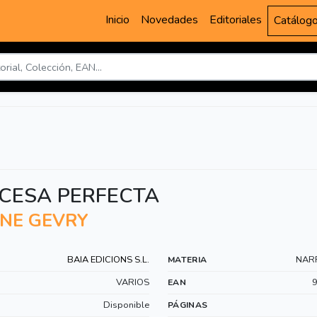
Inicio
Novedades
Editoriales
Catálog
NCESA PERFECTA
NE GEVRY
BAIA EDICIONS S.L.
NARR
MATERIA
VARIOS
EAN
Disponible
PÁGINAS