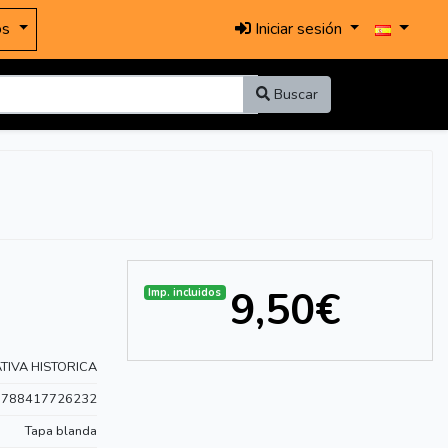
os
Iniciar sesión
Buscar
9,50€
Imp. incluidos
TIVA HISTORICA
9788417726232
Tapa blanda