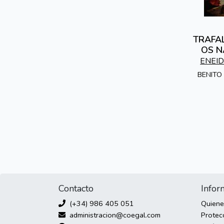
TRAFAL
OS N
ENEID
BENITO
Contacto
Infor
(+34) 986 405 051
Quien
administracion@coegal.com
Protec