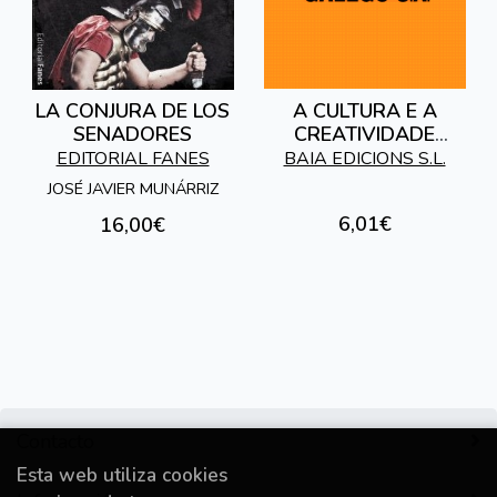
LA CONJURA DE LOS
A CULTURA E A
SENADORES
CREATIVIDADE
GALEGAS DE CARA
EDITORIAL FANES
BAIA EDICIONS S.L.
AO ANO 2000
JOSÉ JAVIER MUNÁRRIZ
6,01€
16,00€
Contacto
Esta web utiliza cookies