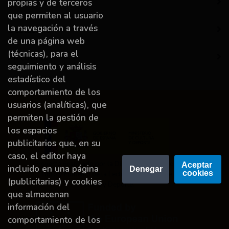
Información
propias y de terceros
que permiten al usuario
la navegación a través
Destacado
de una página web
(técnicas), para el
Mi cuenta
seguimiento y análisis
estadístico del
comportamiento de los
usuarios (analíticas), que
permiten la gestión de
los espacios
publicitarios que, en su
caso, el editor haya
Proyecto financiado por la Dirección General del
Aceptar 
incluido en una página
Denegar
cookies
Libro y Fomento de la Lectura, Ministerio de
(publicitarias) y cookies
Cultura y Deporte.
que almacenan
información del
comportamiento de los