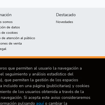
mación
Destacado
es somos
Novedades
ción de datos
a de cookies
 de atención al público
iones de venta
legal
ceros que permiten al usuario la navegación a
el seguimiento y análisis estadístico del
s), que permiten la gestión de los espacios
ya incluido en una página (publicitarias) y cookies
Financiado por la Unión Europea-Next Generation
ento de los usuarios obtenida a través de la
EU.
 navegación. Si acepta este aviso consideraremos
nformación pulsando
aquí
o cambiar la