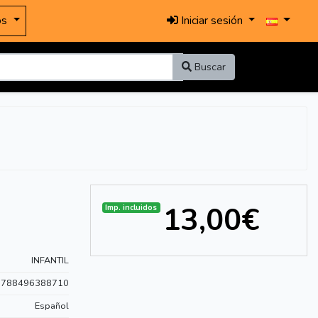
os
Iniciar sesión
Buscar
13,00€
Imp. incluidos
INFANTIL
9788496388710
Español