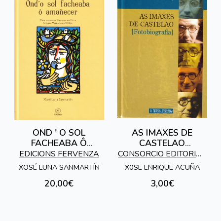
OND ' O SOL
AS IMAXES DE
FACHEABA Ô
CASTELAO
AMAÑECER
[FOTOBIOGRAFIA]
EDICIONS FERVENZA
CONSORCIO EDITORIAL
GALEGO
XOSÉ LUNA SANMARTÍN
X0SE ENRIQUE ACUÑA
20,00€
3,00€