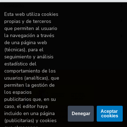
Contacto
Esta web utiliza cookies
Información
propias y de terceros
que permiten al usuario
la navegación a través
Destacado
de una página web
(técnicas), para el
Mi cuenta
seguimiento y análisis
estadístico del
comportamiento de los
usuarios (analíticas), que
permiten la gestión de
los espacios
publicitarios que, en su
caso, el editor haya
Proyecto financiado por la Dirección General del
Aceptar 
incluido en una página
Denegar
cookies
Libro y Fomento de la Lectura, Ministerio de
(publicitarias) y cookies
Cultura y Deporte.