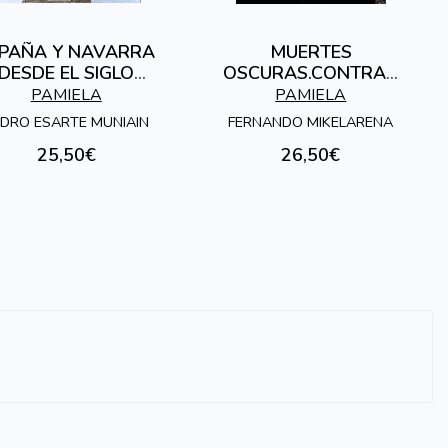
PAÑA Y NAVARRA
MUERTES
DESDE EL SIGLO
OSCURAS.CONTRAB
IX:LA IMPOSICION
ANDISTAS, REDES DE
PAMIELA
PAMIELA
QUE ...
EVASION Y ...
DRO ESARTE MUNIAIN
FERNANDO MIKELARENA
25,50€
26,50€