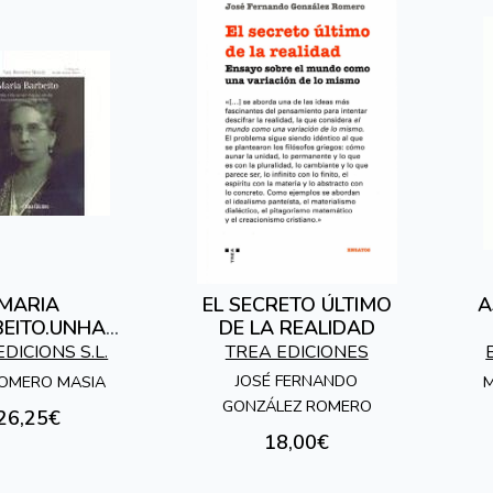
MARIA
EL SECRETO ÚLTIMO
A
EITO.UNHA
DE LA REALIDAD
AO SERVIZO
EDICIONS S.L.
TREA EDICIONES
COLA E DOS
JOSÉ FERNANDO
OMERO MASIA
M
SCOLAR
GONZÁLEZ ROMERO
26,25€
18,00€