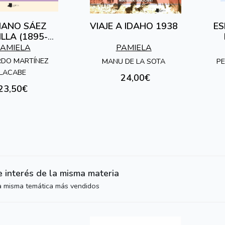
IANO SÁEZ
VIAJE A IDAHO 1938
ES
LLA (1895-
1937)
X
AMIELA
PAMIELA
DO MARTÍNEZ
MANU DE LA SOTA
PE
LACABE
24,00€
23,50€
e interés de la misma materia
la misma temática más vendidos