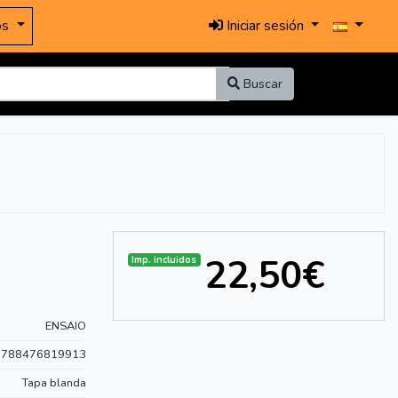
os
Iniciar sesión
Buscar
22,50€
Imp. incluidos
ENSAIO
9788476819913
Tapa blanda