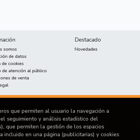
mación
Destacado
es somos
Novedades
ción de datos
a de cookies
 de atención al público
iones de venta
legal
ceros que permiten al usuario la navegación a
el seguimiento y análisis estadístico del
s), que permiten la gestión de los espacios
ya incluido en una página (publicitarias) y cookies