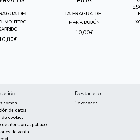
TERVALOS
PUTA
ES
FRAGUA DEL
LA FRAGUA DEL
ROVADOR
TROVADOR
EL MONTERO
X
MARÍA DUBÓN
GARRIDO
10,00€
10,00€
mación
Destacado
es somos
Novedades
ción de datos
a de cookies
 de atención al público
iones de venta
legal