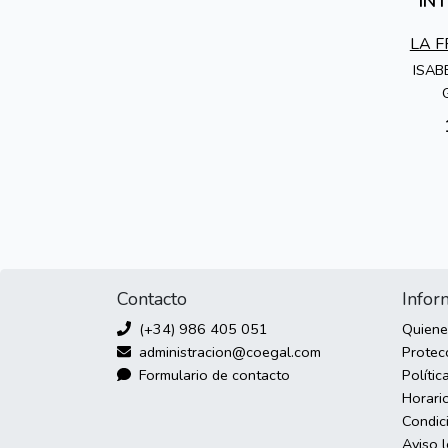
IN
LA 
T
ISAB
Contacto
Infor
(+34) 986 405 051
Quien
administracion@coegal.com
Protec
Formulario de contacto
Polític
Horario
Condic
Aviso 