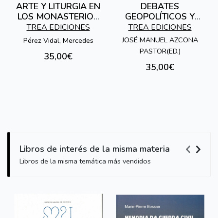
ARTE Y LITURGIA EN
DEBATES
LOS MONASTERIOS
GEOPOLÍTICOS Y
DE DOMINICAS EN
CONFLICTOS
TREA EDICIONES
TREA EDICIONES
CASTILLA
ACTUALES (1990-
JOSÉ MANUEL AZCONA
Pérez Vidal, Mercedes
2025)
PASTOR(ED.)
35,00€
35,00€
Libros de interés de la misma materia
Libros de la misma temática más vendidos