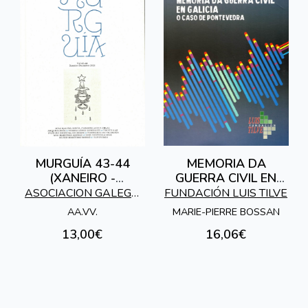
MURGUÍA 43-44
MEMORIA DA
(XANEIRO -
GUERRA CIVIL EN
DECEMBRO 2021)
GALICIA
ASOCIACION GALEGA
FUNDACIÓN LUIS TILVE
DE HISTORIADORES
AA.VV.
MARIE-PIERRE BOSSAN
13,00€
16,06€