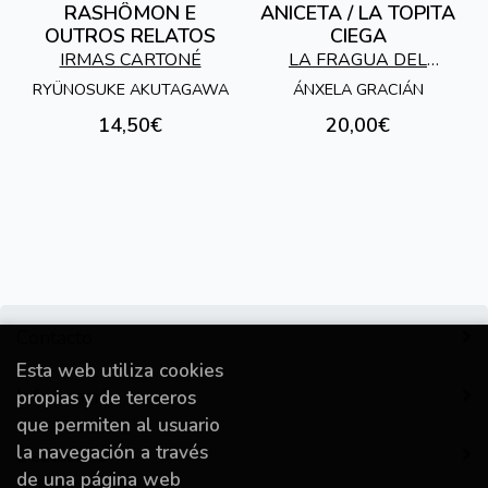
RASHÔMON E
ANICETA / LA TOPITA
OUTROS RELATOS
CIEGA
IRMAS CARTONÉ
LA FRAGUA DEL
TROVADOR
RYÜNOSUKE AKUTAGAWA
ÁNXELA GRACIÁN
14,50€
20,00€
Contacto
Esta web utiliza cookies
Información
propias y de terceros
que permiten al usuario
la navegación a través
Destacado
de una página web