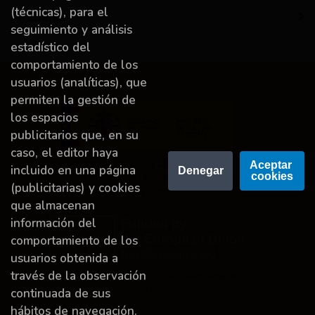
(técnicas), para el
Mi cuenta
seguimiento y análisis
estadístico del
comportamiento de los
usuarios (analíticas), que
permiten la gestión de
los espacios
publicitarios que, en su
caso, el editor haya
Proyecto financiado por la Dirección General del
Aceptar 
incluido en una página
Denegar
cookies
Libro y Fomento de la Lectura, Ministerio de
(publicitarias) y cookies
Cultura y Deporte.
que almacenan
información del
comportamiento de los
usuarios obtenida a
través de la observación
Financiado por la Unión Europea-Next Generation
EU.
continuada de sus
hábitos de navegación.