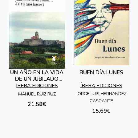
UN AÑO EN LA VIDA
BUEN DÍA LUNES
DE UN JUBILADO
DIVORCIADO... ¿ Y TU
ÍBERA EDICIONES
ÍBERA EDICIONES
QUE HACES ?
JORGE LUIS HERNANDEZ
MANUEL RUIZ RUZ
CASCANTE
21,58€
15,69€