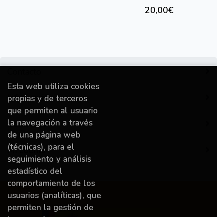
20,00€
Contacto
Esta web utiliza cookies
Información
propias y de terceros
que permiten al usuario
la navegación a través
Destacado
de una página web
(técnicas), para el
Mi cuenta
seguimiento y análisis
estadístico del
comportamiento de los
usuarios (analíticas), que
permiten la gestión de