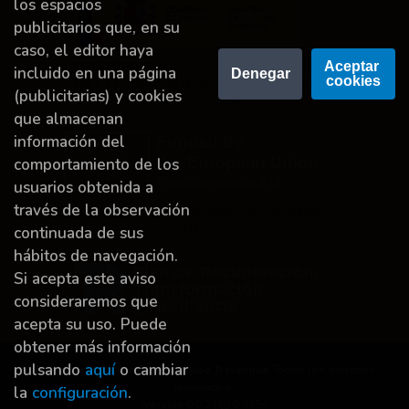
los espacios
publicitarios que, en su
caso, el editor haya
Proyecto financiado por la Dirección General del
Aceptar 
incluido en una página
Denegar
cookies
Libro y Fomento de la Lectura, Ministerio de
(publicitarias) y cookies
Cultura y Deporte.
que almacenan
información del
comportamiento de los
usuarios obtenida a
través de la observación
Financiado por la Unión Europea-Next Generation
EU.
continuada de sus
hábitos de navegación.
Si acepta este aviso
consideraremos que
acepta su uso. Puede
obtener más información
pulsando
aquí
o cambiar
Derechos de autor © 2026
Grupo Trevenque
Todos los derechos
reservados.
la
configuración
.
Versión
0.0.2 |
0.335s