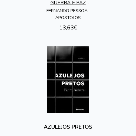
PREZO . UM DEUS A
GUERRA E PAZ
MAIS
EDITORES
FERNANDO PESSOA ;
APOSTOLOS
13,63€
AZULEJOS PRETOS