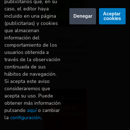
publicitarios que, en su
caso, el editor haya
Aceptar 
incluido en una página
Denegar
cookies
(publicitarias) y cookies
que almacenan
información del
DIBUJO
comportamiento de los
TRIDIMENSIONAL
usuarios obtenida a
EDITORIAL HISPANO
través de la observación
AMERICANA DEL
ANDREW LOOMIS
continuada de sus
LIBRO
22,90€
hábitos de navegación.
Si acepta este aviso
consideraremos que
acepta su uso. Puede
obtener más información
pulsando
aquí
o cambiar
la
configuración
.