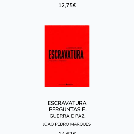
12,75€
ESCRAVATURA
PERGUNTAS E
RESPOSTAS
GUERRA E PAZ
EDITORES
JOAO PEDRO MARQUES
14,62€