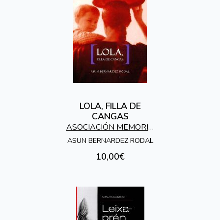
LOLA, FILLA DE
CANGAS
ASOCIACIÓN MEMORIA
HISTÓRICA - 28 DE
ASUN BERNARDEZ RODAL
AGOSTO - CANGAS
10,00€