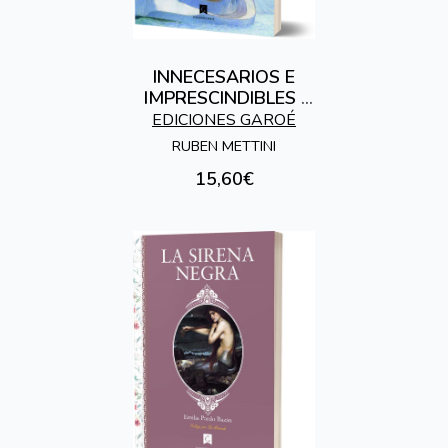
INNECESARIOS E
IMPRESCINDIBLES .
RELATOS BASADOS
EDICIONES GAROÉ
EN OLEOS
RUBEN METTINI
15,60€