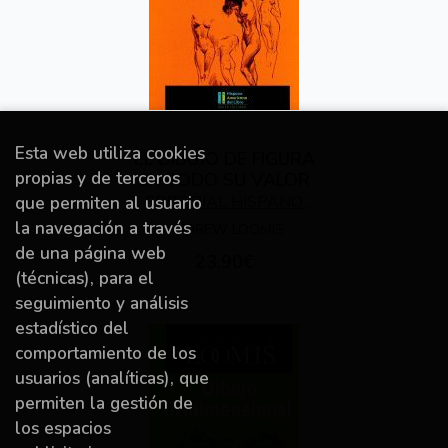
Esta web utiliza cookies
EL DIBUJO DE FIGURA
propias y de terceros
EN TODO SU VALOR
EDITORIAL HISPANO
que permiten al usuario
AMERICANA DEL
la navegación a través
ANDREW LOOMIS
LIBRO
de una página web
23,90€
(técnicas), para el
seguimiento y análisis
estadístico del
comportamiento de los
usuarios (analíticas), que
permiten la gestión de
los espacios