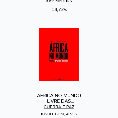
EDITORES
JOSE MARTINS
14,72€
AFRICA NO MUNDO
LIVRE DAS
IMPOSTURAS
GUERRA E PAZ
IDENTITARIAS
EDITORES
JONUEL GONÇALVES