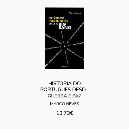
HISTORIA DO
PORTUGUES DESDE
O BIG BANG
GUERRA E PAZ
EDITORES
MARCO NEVES
13,73€