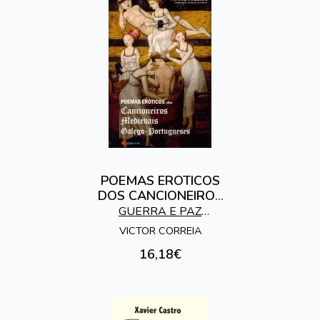
POEMAS EROTICOS
DOS CANCIONEIROS
MEDIEVAIS
GUERRA E PAZ
GALEGOS- PORTUG
EDITORES
VICTOR CORREIA
16,18€