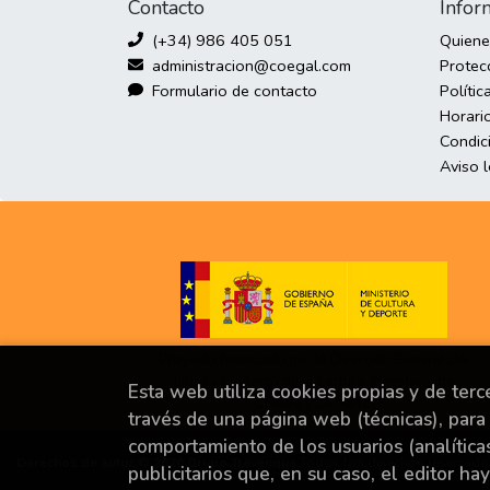
Contacto
Infor
(+34) 986 405 051
Quien
administracion@coegal.com
Protec
Formulario de contacto
Polític
Horario
Condic
Aviso 
Proyecto financiado por la Dirección General del
Libro y Fomento de la Lectura, Ministerio de
Esta web utiliza cookies propias y de ter
Cultura y Deporte.
través de una página web (técnicas), para 
comportamiento de los usuarios (analítica
Derechos de autor © 2026
Grupo Trevenque
Todos los derechos reservado
publicitarios que, en su caso, el editor ha