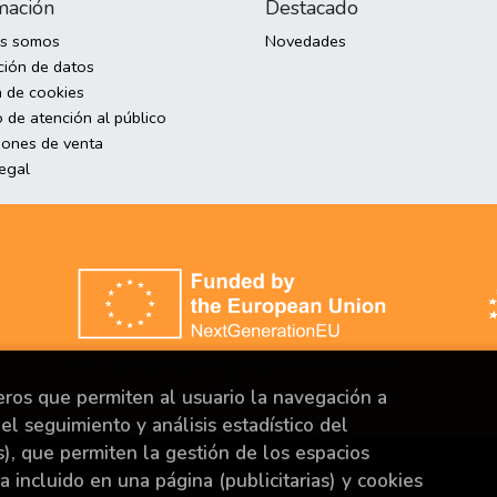
mación
Destacado
es somos
Novedades
ción de datos
a de cookies
 de atención al público
iones de venta
legal
Financiado por la Unión Europea-Next Generation
EU.
ceros que permiten al usuario la navegación a
el seguimiento y análisis estadístico del
s), que permiten la gestión de los espacios
s.
ya incluido en una página (publicitarias) y cookies