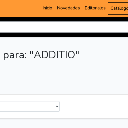
Inicio
Novedades
Editoriales
Catálog
 para: "ADDITIO"