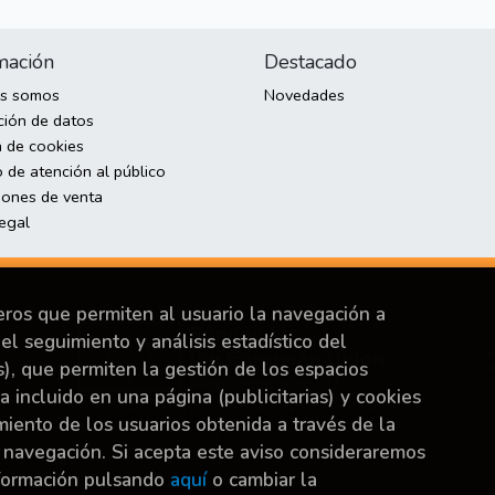
mación
Destacado
es somos
Novedades
ción de datos
a de cookies
 de atención al público
iones de venta
legal
ceros que permiten al usuario la navegación a
el seguimiento y análisis estadístico del
s), que permiten la gestión de los espacios
ya incluido en una página (publicitarias) y cookies
Financiado por la Unión Europea-Next Generation
ento de los usuarios obtenida a través de la
EU.
 navegación. Si acepta este aviso consideraremos
nformación pulsando
aquí
o cambiar la