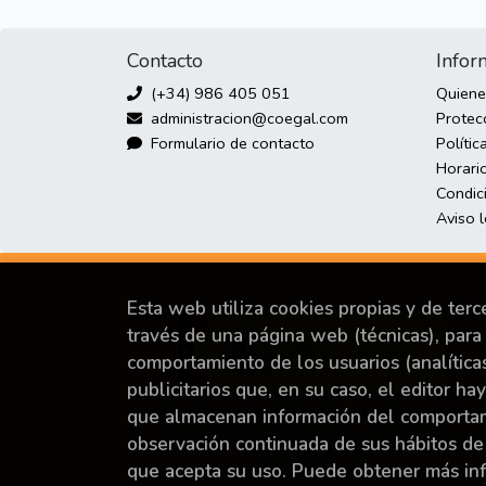
Contacto
Infor
(+34) 986 405 051
Quien
administracion@coegal.com
Protec
Formulario de contacto
Polític
Horario
Condic
Aviso 
Esta web utiliza cookies propias y de ter
través de una página web (técnicas), para 
comportamiento de los usuarios (analítica
publicitarios que, en su caso, el editor ha
Proyecto financiado por la Dirección General del
que almacenan información del comportami
Libro y Fomento de la Lectura, Ministerio de
observación continuada de sus hábitos de
Cultura y Deporte.
que acepta su uso. Puede obtener más i