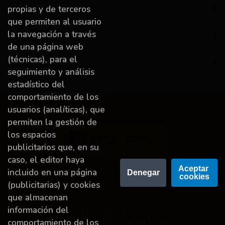
Información
propias y de terceros
que permiten al usuario
la navegación a través
Destacado
de una página web
(técnicas), para el
Mi cuenta
seguimiento y análisis
estadístico del
comportamiento de los
usuarios (analíticas), que
permiten la gestión de
los espacios
publicitarios que, en su
caso, el editor haya
Proyecto financiado por la Dirección General del
Aceptar 
incluido en una página
Denegar
cookies
Libro y Fomento de la Lectura, Ministerio de
(publicitarias) y cookies
Cultura y Deporte.
que almacenan
información del
comportamiento de los