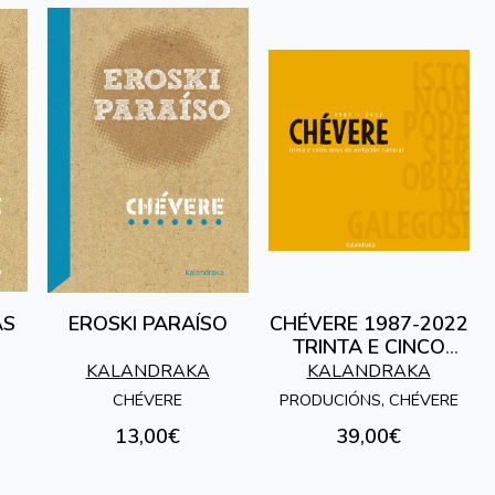
AS
EROSKI PARAÍSO
CHÉVERE 1987-2022
TRINTA E CINCO
ANOS DE AXITACIÓN
KALANDRAKA
KALANDRAKA
CULTURAL. ISTO NON
CHÉVERE
PRODUCIÓNS, CHÉVERE
PODE SER O
13,00€
39,00€