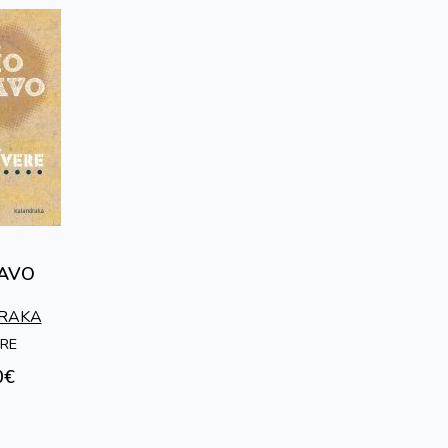
RAVO
RAKA
RE
0€