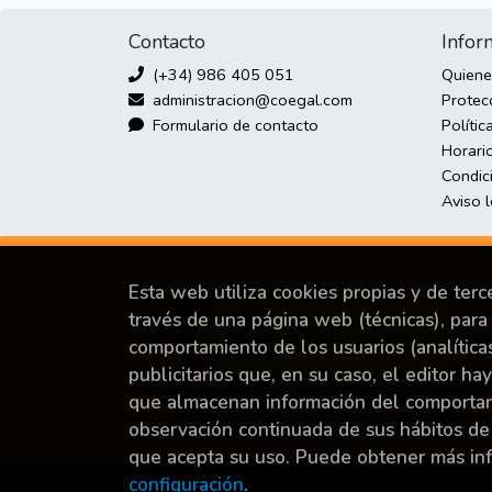
Contacto
Infor
(+34) 986 405 051
Quien
administracion@coegal.com
Protec
Formulario de contacto
Polític
Horario
Condic
Aviso 
Esta web utiliza cookies propias y de ter
través de una página web (técnicas), para 
comportamiento de los usuarios (analítica
publicitarios que, en su caso, el editor ha
Proyecto financiado por la Dirección General del
que almacenan información del comportami
Libro y Fomento de la Lectura, Ministerio de
observación continuada de sus hábitos de
Cultura y Deporte.
que acepta su uso. Puede obtener más i
configuración
.