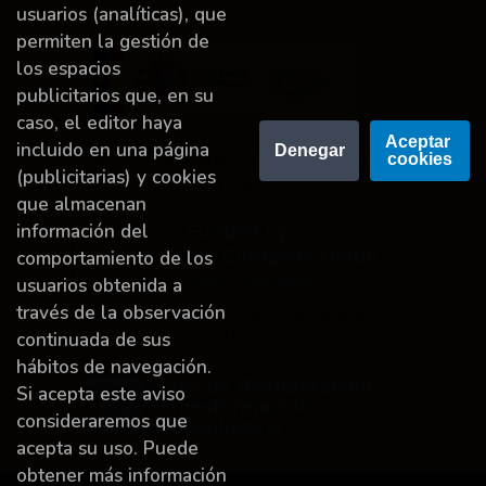
usuarios (analíticas), que
permiten la gestión de
los espacios
publicitarios que, en su
caso, el editor haya
Proyecto financiado por la Dirección General del
Aceptar 
incluido en una página
Denegar
cookies
Libro y Fomento de la Lectura, Ministerio de
(publicitarias) y cookies
Cultura y Deporte.
que almacenan
información del
comportamiento de los
usuarios obtenida a
través de la observación
Financiado por la Unión Europea-Next Generation
EU.
continuada de sus
hábitos de navegación.
Si acepta este aviso
consideraremos que
acepta su uso. Puede
obtener más información