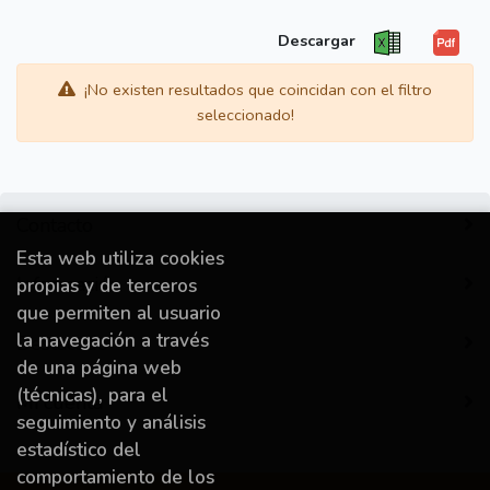
Descargar
¡No existen resultados que coincidan con el filtro
seleccionado!
Contacto
Esta web utiliza cookies
Información
propias y de terceros
que permiten al usuario
la navegación a través
Destacado
de una página web
(técnicas), para el
Mi cuenta
seguimiento y análisis
estadístico del
comportamiento de los