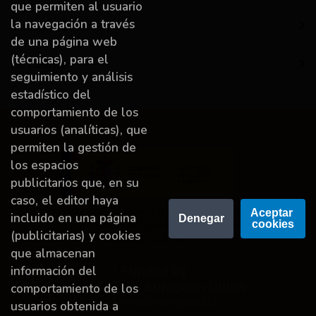
que permiten al usuario
la navegación a través
Destacado
de una página web
(técnicas), para el
Mi cuenta
seguimiento y análisis
estadístico del
comportamiento de los
usuarios (analíticas), que
permiten la gestión de
los espacios
publicitarios que, en su
caso, el editor haya
Proyecto financiado por la Dirección General del
Aceptar 
incluido en una página
Denegar
cookies
Libro y Fomento de la Lectura, Ministerio de
(publicitarias) y cookies
Cultura y Deporte.
que almacenan
información del
comportamiento de los
usuarios obtenida a