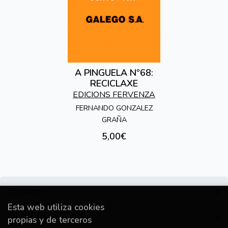
A PINGUELA Nº68:
RECICLAXE
EDICIONS FERVENZA
FERNANDO GONZALEZ
GRAÑA
5,00€
Contacto
Esta web utiliza cookies
Información
propias y de terceros