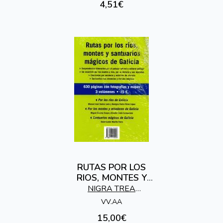
4,51€
RUTAS POR LOS
RIOS, MONTES Y
SANTUARIOS
NIGRA TREA
MAGICOS DE
EDICIONES
VV.AA
GALICIA
15,00€