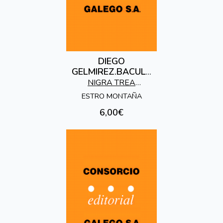
DIEGO
GELMIREZ.BACULO
DE GLORIA DE
NIGRA TREA
COMPOSTELA
EDICIONES
ESTRO MONTAÑA
6,00€