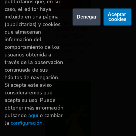
publicitarios que, en su
caso, el editor haya
Aceptar 
incluido en una página
Denegar
cookies
XOAN BRANCO E A
(publicitarias) y cookies
GRAN REVOLTA
que almacenan
IRMANDIÐA
NIGRA TREA
información del
EDICIONES
FRAN ZABALETA;JAVIER
comportamiento de los
BADAL PALACIO(ILU.)
usuarios obtenida a
6,00€
través de la observación
continuada de sus
hábitos de navegación.
Si acepta este aviso
consideraremos que
acepta su uso. Puede
obtener más información
pulsando
aquí
o cambiar
la
configuración
.