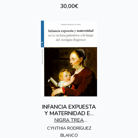
30,00€
INFANCIA EXPUESTA
Y MATERNIDAD EN
LA INCLUSA
NIGRA TREA
PALENTINA A LO
EDICIONES
CYNTHIA RODRÍGUEZ
LARGO DEL
BLANCO