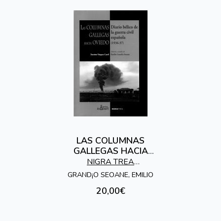
LAS COLUMNAS
GALLEGAS HACIA
OVIEDO. DIARIO
NIGRA TREA
BELICO DE LA GUER
EDICIONES
GRAND¡O SEOANE, EMILIO
20,00€