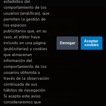
estadístico del
comportamiento de los
usuarios (analíticas), que
permiten la gestión de
los espacios
publicitarios que, en su
caso, el editor haya
Proyecto financiado por la Dirección General del
Aceptar 
incluido en una página
Denegar
cookies
Libro y Fomento de la Lectura, Ministerio de
(publicitarias) y cookies
Cultura y Deporte.
que almacenan
información del
comportamiento de los
usuarios obtenida a
través de la observación
Financiado por la Unión Europea-Next Generation
EU.
continuada de sus
hábitos de navegación.
Si acepta este aviso
consideraremos que