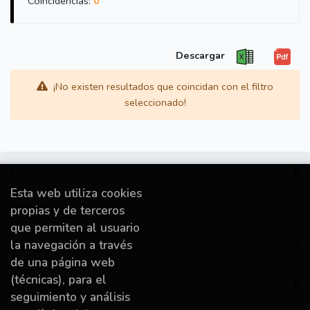
Coincidencias:
0
Descargar
¡No existen resultados que coincidan con el filtro
seleccionado!
Contacto
Esta web utiliza cookies
Información
propias y de terceros
que permiten al usuario
la navegación a través
Destacado
de una página web
(técnicas), para el
Mi cuenta
seguimiento y análisis