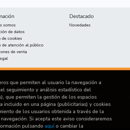
mación
Destacado
es somos
Novedades
ción de datos
a de cookies
 de atención al público
iones de venta
legal
ceros que permiten al usuario la navegación a
el seguimiento y análisis estadístico del
s), que permiten la gestión de los espacios
ya incluido en una página (publicitarias) y cookies
Financiado por la Unión Europea-Next Generation
ento de los usuarios obtenida a través de la
EU.
 navegación. Si acepta este aviso consideraremos
nformación pulsando
aquí
o cambiar la