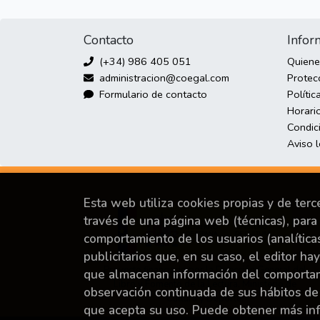
Contacto
Infor
(+34) 986 405 051
Quien
administracion@coegal.com
Protec
Formulario de contacto
Polític
Horario
Condic
Aviso 
Esta web utiliza cookies propias y de ter
través de una página web (técnicas), para 
comportamiento de los usuarios (analítica
publicitarios que, en su caso, el editor ha
Proyecto financiado por la Dirección General del
que almacenan información del comportami
Libro y Fomento de la Lectura, Ministerio de
observación continuada de sus hábitos de
Cultura y Deporte.
que acepta su uso. Puede obtener más i