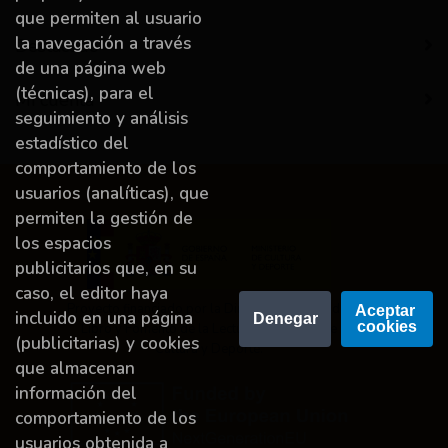
que permiten al usuario
la navegación a través
Destacado
de una página web
(técnicas), para el
Mi cuenta
seguimiento y análisis
estadístico del
comportamiento de los
usuarios (analíticas), que
permiten la gestión de
los espacios
publicitarios que, en su
caso, el editor haya
Proyecto financiado por la Dirección General del
Aceptar 
incluido en una página
Denegar
cookies
Libro y Fomento de la Lectura, Ministerio de
(publicitarias) y cookies
Cultura y Deporte.
que almacenan
información del
comportamiento de los
usuarios obtenida a