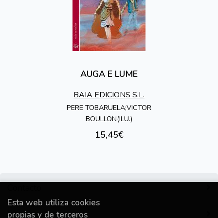
AUGA E LUME
BAIA EDICIONS S.L.
PERE TOBARUELA;VICTOR
BOULLON(ILU.)
15,45€
Contacto
Esta web utiliza cookies
Información
propias y de terceros