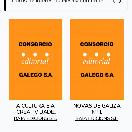
Libros de interés da mesma colección
A CULTURA E A
NOVAS DE GALIZA
CREATIVIDADE
Nº 1
GALEGAS DE CARA
BAIA EDICIONS S.L.
BAIA EDICIONS S.L.
AO ANO 2000