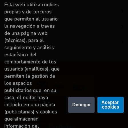
Esta web utiliza cookies
Información
propias y de terceros
que permiten al usuario
la navegación a través
Destacado
de una página web
(técnicas), para el
A miña conta
seguimiento y análisis
estadístico del
comportamiento de los
usuarios (analíticas), que
permiten la gestión de
los espacios
publicitarios que, en su
caso, el editor haya
Proyecto financiado por la Dirección General del
Aceptar 
incluido en una página
Denegar
cookies
Libro y Fomento de la Lectura, Ministerio de
(publicitarias) y cookies
Cultura y Deporte.
que almacenan
información del