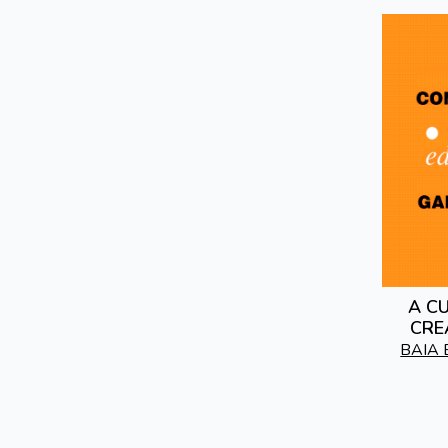
A C
CRE
GALEG
BAIA 
AO 