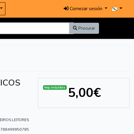
Comezar sesión
Procurar
ICOS
5,00€
Imp.incluídos
EIROS LEITORES
9788499950785