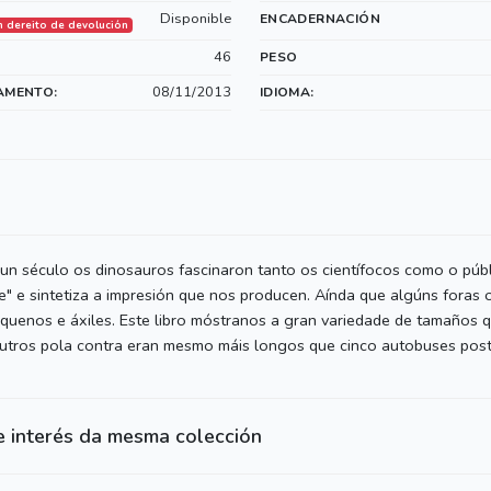
Disponible
ENCADERNACIÓN
n dereito de devolución
46
PESO
08/11/2013
AMENTO:
IDIOMA:
un século os dinosauros fascinaron tanto os científocos como o públ
ble" e sintetiza a impresión que nos producen. Aínda que algúns fora
quenos e áxiles. Este libro móstranos a gran variedade de tamaños 
tros pola contra eran mesmo máis longos que cinco autobuses post
e interés da mesma colección