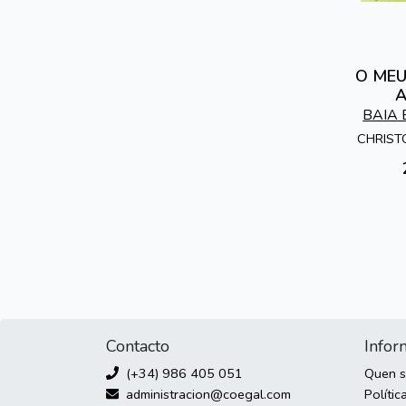
O MEU
A
BAIA 
CHRIST
Contacto
Infor
(+34) 986 405 051
Quen 
administracion@coegal.com
Polític