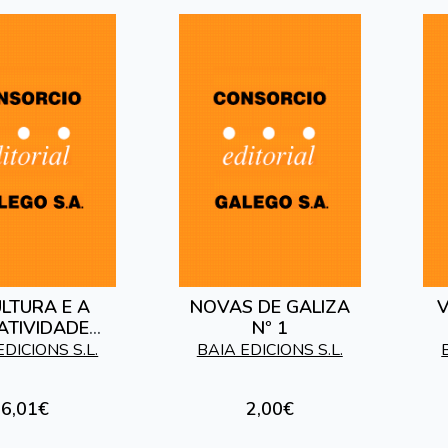
ULTURA E A
NOVAS DE GALIZA
V
ATIVIDADE
Nº 1
AS DE CARA
EDICIONS S.L.
BAIA EDICIONS S.L.
ANO 2000
6,01€
2,00€