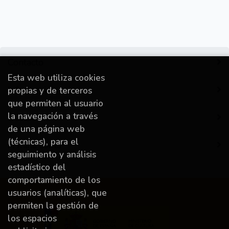
Contacto
Esta web utiliza cookies
Información
propias y de terceros
que permiten al usuario
la navegación a través
Destacado
de una página web
(técnicas), para el
A miña conta
seguimiento y análisis
estadístico del
comportamiento de los
usuarios (analíticas), que
permiten la gestión de
los espacios